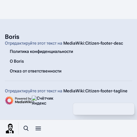
Boris
Отредактируйте этот текст на
MediaWiki:Citizen-footer-desc
Политика конфиденциальности
О Boris
Отказ от ответственности
Отредактируйте этот текст на
MediaWiki:Citizen-footer-tagline
Поделиться этой страницей
Допол
Просмотры
associated
Открыть поиск
Открыть меню
Toggle p
Отк